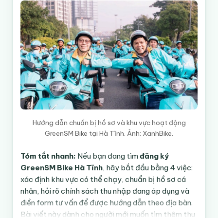
giờ, đúng khu vực và duy
Thu nhập có
trì hiệu suất; không nên
cao không?
xem là khoản thu nhập
được bảo đảm.
Số giờ chạy, số cuốc, tỷ lệ
Yếu tố quan
thời gian có khách, chính
trọng
sách thưởng và chi phí vận
hành.
Hướng dẫn chuẩn bị hồ sơ và khu vực hoạt động
trung tâm thành phố, khu
GreenSM Bike tại Hà Tĩnh. Ảnh: XanhBike.
Khu vực nên
công nghiệp, bệnh viện,
khảo sát
trường học và tuyến liên
Tóm tắt nhanh:
Nếu bạn đang tìm
đăng ký
huyện.
GreenSM Bike Hà Tĩnh
, hãy bắt đầu bằng 4 việc:
xác định khu vực có thể chạy, chuẩn bị hồ sơ cá
Điền form tư vấn Xanh
Bước tiếp
nhân, hỏi rõ chính sách thu nhập đang áp dụng và
SM Bike
và hỏi chính sách
theo
điền form tư vấn để được hướng dẫn theo địa bàn.
hiện hành tại Hà Tĩnh.
Bài viết này dành cho người mới muốn tìm thêm thu