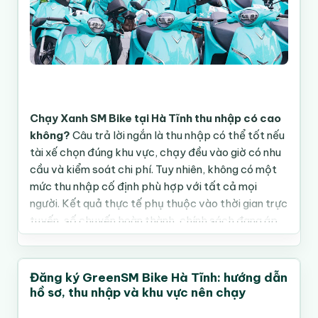
Chạy Xanh SM Bike tại Hà Tĩnh thu nhập có cao
không?
Câu trả lời ngắn là thu nhập có thể tốt nếu
tài xế chọn đúng khu vực, chạy đều vào giờ có nhu
cầu và kiểm soát chi phí. Tuy nhiên, không có một
mức thu nhập cố định phù hợp với tất cả mọi
người. Kết quả thực tế phụ thuộc vào thời gian trực
tuyến, số chuyến hoàn thành, chính sách đang áp
dụng và cách mỗi tài xế tổ chức ngày làm việc.
Đăng ký GreenSM Bike Hà Tĩnh: hướng dẫn
Tóm tắt nhanh cho tài xế tại Hà Tĩnh
hồ sơ, thu nhập và khu vực nên chạy
Có thể khá nếu chạy đúng