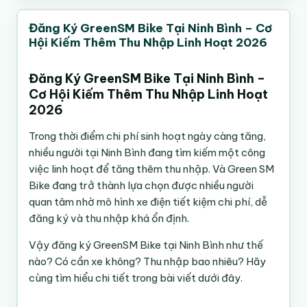
Chủ động thời gian làm việc
Nguồn tham khảo hướng dẫn chính thức:
Thu nhập thụ động
🏢 Depot GSM
Từ 18 tuổi trở lên
Đăng Ký GreenSM Bike Tại Ninh Bình – Cơ
Có thể chạy part-time hoặc full-time
Hội Kiếm Thêm Thu Nhập Linh Hoạt 2026
Có CCCD gắn chip
Thư Viện Pháp Luật - Hướng dẫn đăng ký cấp
Hoa hồng đều hàng tháng
📍 Đồng Tháp 1 – Cảng Mỹ Tho, Đường Tỉnh 864, xã
Có bằng lái xe A1
Hiện nay tại Hà Nội, GreenSM Bike hoạt động rất
Phiếu lý lịch tư pháp trên VNeID
Trung An, TP. Mỹ Tho, Tiền Giang.
Nhiều người thu nhập cao không phải do chạy nhiều
Có smartphone Android hoặc iPhone
mạnh ở:
Đăng Ký GreenSM Bike Tại Ninh Bình –
nhất…
Có tài khoản ngân hàng chính chủ
Cơ Hội Kiếm Thêm Thu Nhập Linh Hoạt
📍 Cà Mau
Hoàn Kiếm
mà do biết kết hợp vận hành + tuyển dụng.
2026
Điều kiện phương tiện
Cầu Giấy
🏢 Vincom Cà Mau
Thanh Xuân
Trong thời điểm chi phí sinh hoạt ngày càng tăng,
Bạn có thể:
10. Kỷ luật quan trọng hơn chăm chỉ 🎯
📍 02 Lê Duẩn, phường An Xuyên, Cà Mau.
Hà Đông
nhiều người tại
Ninh Bình
đang tìm kiếm một công
Nam Từ Liêm
việc linh hoạt để tăng thêm thu nhập. Và
Green SM
Có sẵn xe máy điện VinFast
Có tài xế:
━━━━━━━━━━━━━━━
Hai Bà Trưng
Bike đang trở thành lựa chọn được nhiều người
Hoặc đăng ký theo chương trình hỗ trợ xe từ
Online 12 tiếng
Đông Anh
quan tâm nhờ mô hình xe điện tiết kiệm chi phí, dễ
GreenSM
Long Biên
đăng ký và thu nhập khá ổn định.
💰 QUYỀN LỢI KHI THAM GIA GREEN SM BIKE
Nhưng thu nhập thấp
Nhiều chương trình hiện nay hỗ trợ:
Khu văn phòng, trường đại học và khu dân cư
GreenSM Bike Là Gì?
Vậy đăng ký GreenSM Bike tại Ninh Bình như thế
✅ Chủ động thời gian làm việc
đông người
Ngược lại có người:
Thuê xe chi phí thấp
nào? Có cần xe không? Thu nhập bao nhiêu? Hãy
✅ Thu nhập linh hoạt part-time/full-time
Green SM
là nền tảng gọi xe công nghệ sử dụng xe
Cọc thấp
cùng tìm hiểu chi tiết trong bài viết dưới đây.
✅ Xe điện tiết kiệm chi phí vận hành
điện VinFast. GreenSM Bike chuyên phục vụ dịch vụ
Chạy đúng giờ
Hỗ trợ pin/sạc
✅ Có chương trình thuê sở hữu xe VinFast
xe ôm công nghệ bằng xe máy điện với nhiều ưu
Đúng khu vực