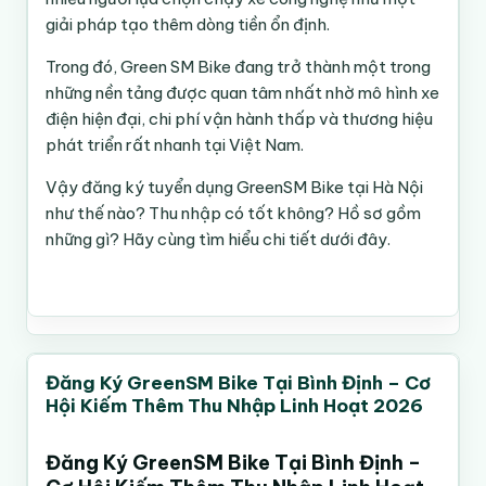
Sau khi nộp:
📍 CẦN THƠ
✅ CCCD gắn chip
giải pháp tạo thêm dòng tiền ổn định.
🏢 Số 09 đường A6, Khu vực 11
✅ GPLX A1/A2
Bài toán thu nhập thực tế
Đi cẩn thận
Hệ thống sẽ gửi mã hồ sơ
P. Hưng Phú, Q. Cái Răng
✅ Điện thoại smartphone
Trong đó,
Green SM
Bike đang trở thành một trong
Không phóng nhanh
Ví dụ:
✅ Lý lịch tư pháp (bổ sung theo hướng dẫn)
những nền tảng được quan tâm nhất nhờ mô hình xe
Có thể tra cứu trạng thái trực tiếp trên VNeID
📍 Bắc Giang
điện hiện đại, chi phí vận hành thấp và thương hiệu
Hỗ trợ khách khi trời mưa
300K/ngày × 26 ngày ≈ gần 8 triệu/tháng
Thời gian xử lý thường:
phát triển rất nhanh tại Việt Nam.
🏢 Vincom Plaza Bắc Giang
🚀 VÌ SAO NHIỀU NGƯỜI CHỌN
⏰ 7–15 ngày làm việc
Xe sạch sẽ
Chạy chăm hơn có thể đạt 10–15 triệu/tháng
GREENSM?
GreenSM Bike Là Gì?
Vậy đăng ký tuyển dụng GreenSM Bike tại Hà Nội
(Tùy từng địa phương)
📍 41 Ngô Gia Tự, phường Trần Phú, TP. Bắc Giang.
tùy khu vực và thời gian hoạt động
Nhiều khách sẽ:
như thế nào? Thu nhập có tốt không? Hồ sơ gồm
🌱 Xu hướng xe điện phát triển mạnh
Green SM
là nền tảng gọi xe công nghệ bằng xe điện
📍 Phú Yên
Điểm mạnh là:
những gì? Hãy cùng tìm hiểu chi tiết dưới đây.
🌱 Thương hiệu phủ rộng toàn quốc
VinFast với nhiều ưu điểm:
CÁCH NHẬN KẾT QUẢ
Tip thêm
✅ Không bị gò bó giờ giấc
🌱 Nhu cầu khách hàng ngày càng tăng
🏢 Depot GSM
✅ Có thể bật app bất cứ lúc nào
Không tốn tiền xăng
Có thể chọn:
Đặt lại
🌱 Phù hợp kiếm thêm trong giai đoạn kinh tế khó
✅ Làm thêm ngoài giờ rất phù hợp
Chi phí vận hành thấp
📍 Lô SH48 Khu Apec (đối diện cổng số 2 Apec),
khăn
Nhận bản điện tử online
Đánh giá 5 sao
Chủ động thời gian làm việc
phường Tuy Hòa, tỉnh Đắk Lắk.
Thay vì để thời gian rảnh trôi qua…
Có thể chạy part-time hoặc full-time
📩 Comment “XANH” hoặc inbox để được hướng
Nhận qua bưu điện
Đăng Ký GreenSM Bike Tại Bình Định – Cơ
📍 Quảng Bình
👉 Nhiều người đang biến vài giờ mỗi ngày thành
Xe hiện đại, thân thiện môi trường
8. Tối ưu pin & chi phí xe điện 🔋
dẫn đăng ký nhanh GreenSM Bike.
Hội Kiếm Thêm Thu Nhập Linh Hoạt 2026
thêm một nguồn thu nhập thực tế.
Đến trực tiếp lấy
🏢 Depot GSM
Hiện nay GreenSM Bike hoạt động mạnh tại nhiều
Xe điện lợi nhuận tốt hơn xe xăng nếu biết tối ưu.
📩 Inbox để được hướng dẫn đăng ký GreenSM Bike
Đăng Ký GreenSM Bike Tại Bình Định –
khu vực của TP.HCM như:
📍 Số 79 Nguyễn Quốc Trinh, phường Đồng Thuận,
MỘT SỐ LƯU Ý QUAN TRỌNG
Kinh nghiệm:
tại Đà Nẵng nhanh nhất!