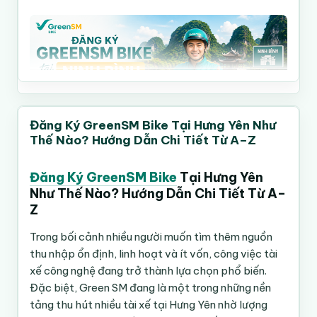
Có cơ hội sở hữu xe sau thời gian vận hành
✅ Hỗ trợ onboarding nhanh
điểm:
✅ Môi trường chuyên nghiệp, dễ bắt đầu
Tối ưu thưởng
Không tốn tiền xăng
Điều Kiện Đăng Ký GreenSM Bike Tại Hà
Hồ Sơ Đăng Ký GreenSM Bike
📌 HỒ SƠ ĐĂNG KÝ GỒM:
Chi phí vận hành thấp
Nội
=> Thu nhập vượt xa.
✔️ CCCD
Chủ động thời gian làm việc
Các giấy tờ cần chuẩn bị gồm:
Công thức hiệu quả:
Để đăng ký trở thành tài xế GreenSM Bike, bạn
✔️ Bằng lái xe
Có thể chạy bán thời gian hoặc toàn thời gian
CCCD bản gốc
cần:
✔️ Lý lịch tư pháp/SYLL
Thu nhập =
Hiện nay GreenSM đang mở rộng hoạt động mạnh
Giấy phép lái xe
Đăng Ký GreenSM Bike Tại Hưng Yên Như
Điều kiện cá nhân
(Đúng thời điểm) + (Đúng vị trí) + (Kỷ luật) + (Chiến
📩 Inbox ngay để được:
tại nhiều khu vực của Bình Định như:
Số điện thoại chính chủ
Thế Nào? Hướng Dẫn Chi Tiết Từ A–Z
lược thưởng)
✅ Hướng dẫn hồ sơ
Tài khoản ngân hàng
Từ 18 tuổi trở lên
TP Quy Nhơn
✅ Tư vấn đăng ký nhanh
Ảnh chân dung
Có CCCD gắn chip
An Nhơn
Đăng Ký GreenSM Bike
Tại Hưng Yên
✅ Hỗ trợ chọn khu vực chạy hiệu quả
Lý lịch tư pháp (nếu có yêu cầu)
Một số sai lầm nên tránh ⚠️
Có bằng lái xe A1
Tuy Phước
Như Thế Nào? Hướng Dẫn Chi Tiết Từ A–
Có smartphone Android hoặc iPhone
#GreenSMBike #DangKyXanhSM
Phù Cát
Z
❌ Chạy cả ngày không nghỉ
Quy Trình Đăng Ký Tuyển Dụng
Có tài khoản ngân hàng chính chủ
#TuyenDungTaiXe #VinFast #XeDien
Khu du lịch biển
❌ Đón cuốc quá xa
GreenSM Bike
Trong bối cảnh nhiều người muốn tìm thêm nguồn
#GreenSMPlatform #TangThuNhap
Khu đông sinh viên và công nhân
❌ Chạy nơi quá đông tài xế
Điều kiện phương tiện
thu nhập ổn định, linh hoạt và ít vốn, công việc tài
#Vieclam2026
❌ Không theo dõi thưởng
Bước 1: Đăng ký online
xế công nghệ đang trở thành lựa chọn phổ biến.
Bạn có thể:
❌ Online giờ thấp điểm quá nhiều
Điều Kiện Đăng Ký GreenSM Bike Tại
Đặc biệt,
Green SM
đang là một trong những nền
Điền form đăng ký hoặc liên hệ bộ phận hỗ trợ
Bình Định
❌ Hủy cuốc liên tục
tảng thu hút nhiều tài xế tại Hưng Yên nhờ lượng
Có sẵn xe máy điện VinFast
tuyển dụng.