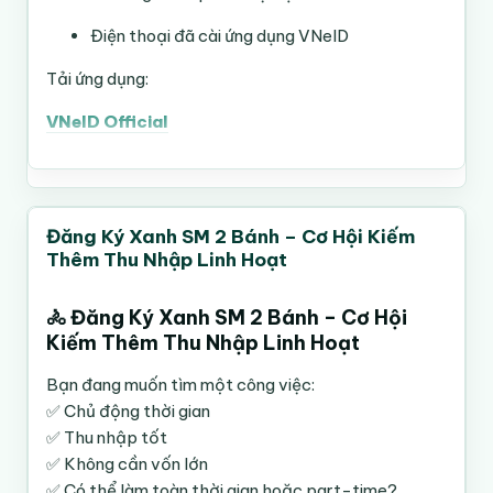
📍 ĐÀ NẴNG
Bến xe – ga tàu
Điện thoại đã cài ứng dụng VNeID
🏢 Số 23 Trường Sa, P. Hòa Hải, Q. Ngũ Hành Sơn
Khu ăn uống buổi tối
(Cạnh Marriott Non Nước)
Tải ứng dụng:
Tại Hà Nội:
📍 NHA TRANG
VNeID Official
🏢 Tầng 2 phòng Tuyển dụng VinBus
Mỹ Đình
Lô BB-03.2, khu nhà ở Vinpearl Phú Quý
Vĩnh Trường, P. Nha Trang, Khánh Hòa
Cầu Giấy
Đăng Ký Xanh SM 2 Bánh – Cơ Hội Kiếm
━━━━━━━━━━━━━━━
Thanh Xuân
Thêm Thu Nhập Linh Hoạt
🔥 KHU VỰC ĐÔNG NAM BỘ 🔥
Hai Bà Trưng
📍 BÌNH DƯƠNG
🚴 Đăng Ký Xanh SM 2 Bánh – Cơ Hội
Royal City
🏢 MPC Logistics
Kiếm Thêm Thu Nhập Linh Hoạt
T6/130 Thuận An Hoà, KP Bình Thuận 2, Thuận
Times City
Bạn đang muốn tìm một công việc:
Giao, Thuận An
✅ Chủ động thời gian
thường có mật độ đơn khá tốt.
🏢 XDV VinFast
✅ Thu nhập tốt
116 Võ Thị Sáu, Đông Hòa, Dĩ An
✅ Không cần vốn lớn
3. Đừng nhận cuốc quá xa điểm đón ❌
✅ Có thể làm toàn thời gian hoặc part-time?