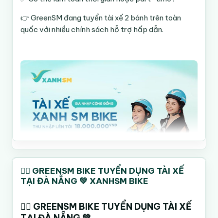
📍 ĐỒNG NAI
Một lỗi nhiều tài xế mới gặp:
🏢 Bến xe khách Đồng Nai
👉 GreenSM đang tuyển tài xế 2 bánh trên toàn
988 Xa Lộ Hà Nội, Bình Đa, Biên Hòa
quốc với nhiều chính sách hỗ trợ hấp dẫn.
Chạy 3–4km để đón khách
BƯỚC 1: ĐĂNG NHẬP ỨNG DỤNG VNeID
📍 BÀ RỊA – VŨNG TÀU
Nhưng cuốc chỉ đi 1–2km
Mở ứng dụng VNeID
🏢 XDV VinFast GSM Vũng Tàu
=> Hao pin + mất thời gian.
Hòa Long, Bà Rịa
Đăng nhập tài khoản cá nhân
Nguyên tắc:
🏢 Trạm Taxi Xanh
Cây xăng Đông Hải, vòng xoay đường 3/2, P.12, TP
BƯỚC 2: CHỌN DỊCH VỤ “CẤP PHIẾU LÝ
Điểm đón dưới 1.5km là đẹp
Vũng Tàu
LỊCH TƯ PHÁP”
Ưu tiên cuốc liên hoàn khu đông dân
📍 TÂY NINH
Tại giao diện chính:
🏢 20 Trường Chinh, KP5, P. Tân Ninh
Chọn
Dịch vụ khác (tìm ở ô tìm kiếm từ
4. Giữ tỷ lệ nhận chuyến ổn định 📈
📍 LONG AN
khóa
lý lịch tư pháp
)
🚴‍♂️ GREENSM BIKE TUYỂN DỤNG TÀI XẾ
Hệ thống thường ưu tiên tài xế:
🏢 Số 13 Quốc lộ 1A
TẠI ĐÀ NẴNG 💚 XANHSM BIKE
Chọn
Cấp Phiếu Lý Lịch Tư Pháp
Xã Long Hiệp, Huyện Bến Lức
Ít hủy cuốc
Hoặc vào:
━━━━━━━━━━━━━━━
🚴‍♂️ GREENSM BIKE TUYỂN DỤNG TÀI XẾ
Online đều
🔥 MIỀN BẮC 🔥
TẠI ĐÀ NẴNG 💚