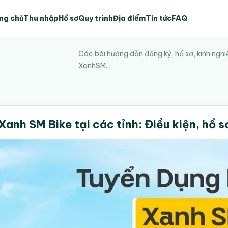
ng chủ
Thu nhập
Hồ sơ
Quy trình
Địa điểm
Tin tức
FAQ
Các bài hướng dẫn đăng ký, hồ sơ, kinh nghi
XanhSM.
Xanh SM Bike tại các tỉnh: Điều kiện, hồ 