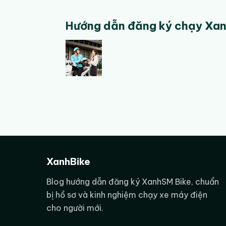
Hướng dẫn đăng ký chạy Xanh
Tài xế Xa
Tuyển dụng tài xế Xanh SM 
XanhBike
việc linh hoạt, dùng xe máy 
nên chuẩn bị, khu vực thườn
Blog hướng dẫn đăng ký XanhSM Bike, chuẩn
đầu vận doanh.
bị hồ sơ và kinh nghiệm chạy xe máy điện
cho người mới.
Nội dung được viết theo hướ
định, mà tập trung vào cách