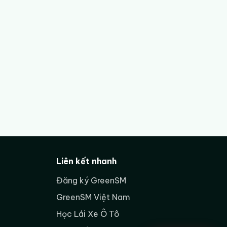
 máy điện.
 kiếm khi muốn có công
Liên kết nhanh
h điều kiện tham gia, giấy tờ
trước khi nhận xe hoặc bắt
Đăng ký GreenSM
GreenSM Việt Nam
khẳng định chính sách cố
Học Lái Xe Ô Tô
bạn đang ở Hà Nội, TP. Hồ