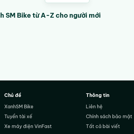
 SM Bike từ A-Z cho người mới
nh SM Bike phù hợp với người muốn tạo thu nhập linh hoạt bằng xe
Bike tại các tỉnh
đang là nhóm nhu cầu được nhiều người tìm
Chủ đề
Thông tin
điện và có đội ngũ hỗ trợ hồ sơ. Bài viết này giúp bạn nắm nhan
g có nhu cầu tuyển, cách đăng ký và những câu hỏi cần hỏi rõ 
XanhSM Bike
Liên hệ
Tuyển tài xế
Chính sách bảo mật
ng thực tế cho người mới: không thổi phồng thu nhập, không 
Xe máy điện VinFast
Tất cả bài viết
 chuẩn bị để hồ sơ được tư vấn nhanh và hạn chế sai sót. Nếu 