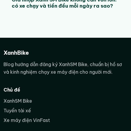
có xe chạy và tiền đều mỗi ngày ra sao?
tuyến, số chuyến hoàn thành, chính sách đang áp
dụng và cách mỗi tài xế tổ chức ngày làm việc.
Tóm tắt nhanh cho tài xế tại Nghệ An
Có thể khá nếu chạy đúng
XanhBike
giờ, đúng khu vực và duy
Thu nhập có
trì hiệu suất; không nên
cao không?
Blog hướng dẫn đăng ký XanhSM Bike, chuẩn bị hồ sơ
xem là khoản thu nhập
và kinh nghiệm chạy xe máy điện cho người mới.
được bảo đảm.
Số giờ chạy, số cuốc, tỷ lệ
Chủ đề
Yếu tố quan
thời gian có khách, chính
XanhSM Bike
trọng
sách thưởng và chi phí vận
hành.
Tuyển tài xế
Xe máy điện VinFast
Vinh, trường học, bệnh
Khu vực nên
viện, bến xe, khu dân cư và