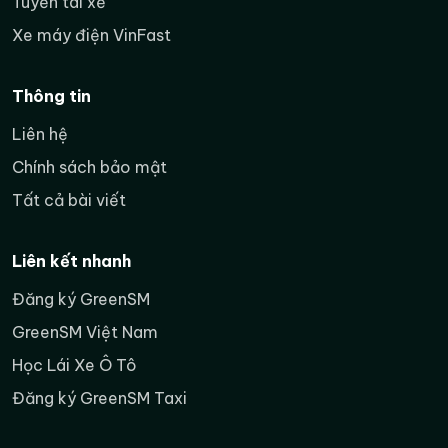
Tuyển tài xế
khảo sát
chợ, khu dân cư và tuyến
liên huyện.
Xe máy điện VinFast
Điền form tư vấn Xanh
Bước tiếp
Thông tin
SM Bike
và hỏi chính sách
theo
hiện hành tại Nam Định.
Liên hệ
Chính sách bảo mật
Tất cả bài viết
Thu nhập khi chạy Xanh SM Bike tại
Nam Định được tính như thế nào?
Liên kết nhanh
Người mới nên tách rõ ba khái niệm: doanh thu từ
Đăng ký GreenSM
chuyến đi, khoản thưởng nếu đủ điều kiện và thu
nhập thực nhận sau chi phí. Doanh thu cao trong
GreenSM Việt Nam
một ngày chưa chắc đồng nghĩa lợi nhuận cao nếu
Học Lái Xe Ô Tô
tài xế di chuyển rỗng nhiều, nghỉ không hợp lý hoặc
phát sinh chi phí ngoài kế hoạch.
Đăng ký GreenSM Taxi
Cách theo dõi dễ nhất là ghi lại tổng số giờ trực