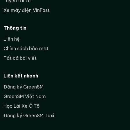
Tuyển tài xế
tuyến liên huyện.
Xe máy điện VinFast
Điền form tư vấn Xanh
Bước tiếp
SM Bike
và hỏi chính sách
theo
Thông tin
hiện hành tại Quảng Trị.
Liên hệ
Chính sách bảo mật
Thu nhập khi chạy Xanh SM Bike tại
Tất cả bài viết
Quảng Trị được tính như thế nào?
Người mới nên tách rõ ba khái niệm: doanh thu từ
Liên kết nhanh
chuyến đi, khoản thưởng nếu đủ điều kiện và thu
Đăng ký GreenSM
nhập thực nhận sau chi phí. Doanh thu cao trong
một ngày chưa chắc đồng nghĩa lợi nhuận cao nếu
GreenSM Việt Nam
tài xế di chuyển rỗng nhiều, nghỉ không hợp lý hoặc
Học Lái Xe Ô Tô
phát sinh chi phí ngoài kế hoạch.
Đăng ký GreenSM Taxi
Cách theo dõi dễ nhất là ghi lại tổng số giờ trực
tuyến, số chuyến hoàn thành, doanh thu hiển thị,