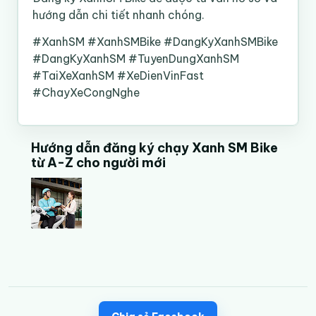
hướng dẫn chi tiết nhanh chóng.
#XanhSM #XanhSMBike #DangKyXanhSMBike
#DangKyXanhSM #TuyenDungXanhSM
#TaiXeXanhSM #XeDienVinFast
#ChayXeCongNghe
Hướng dẫn đăng ký chạy Xanh SM Bike
từ A-Z cho người mới