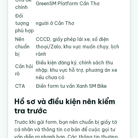
GreenSM Platform Cần Thơ
chính
Đối
tượng
người ở Cần Thơ
phù hợp
Nên
CCCD, giấy phép lái xe, số điện
chuẩn
thoại/Zalo, khu vực muốn chạy, lịch
bị
rảnh
Điều kiện đăng ký, chính sách thu
Cần hỏi
nhập, khu vực hỗ trợ, phương án xe
rõ
nếu chưa có
CTA
Điền form tư vấn Xanh SM Bike
Hồ sơ và điều kiện nên kiểm
tra trước
Trước khi gửi form, bạn nên chuẩn bị giấy tờ
cá nhân và thông tin cơ bản để cuộc gọi tư
vấn diễn ra nhanh hơn. Các thông tin thường